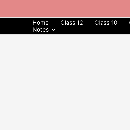
Skip
to
content
Home
Class 12
Class 10
Notes