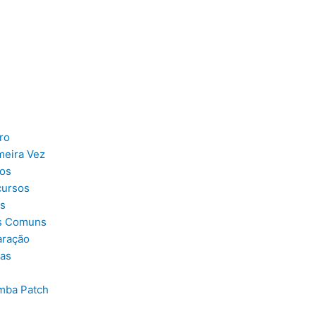
ro
meira Vez
tos
cursos
es
os Comuns
aração
tas
mba Patch